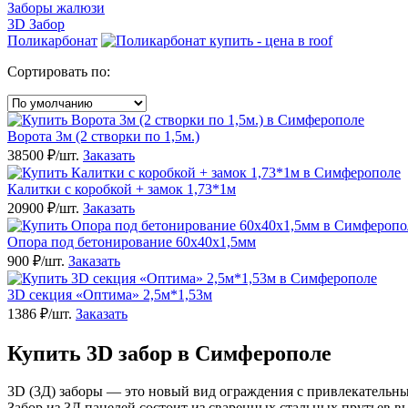
Заборы жалюзи
3D Забор
Поликарбонат
Сортировать по:
Ворота 3м (2 створки по 1,5м.)
38500 ₽/шт.
Заказать
Калитки с коробкой + замок 1,73*1м
20900 ₽/шт.
Заказать
Опора под бетонирование 60х40х1,5мм
900 ₽/шт.
Заказать
3D секция «Оптима» 2,5м*1,53м
1386 ₽/шт.
Заказать
Купить 3D забор в Симферополе
3D (3Д) заборы — это новый вид ограждения с привлекательн
Забор из 3Д панелей состоит из сваренных стальных прутьев в