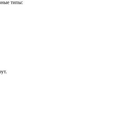
вные типы:
рут.