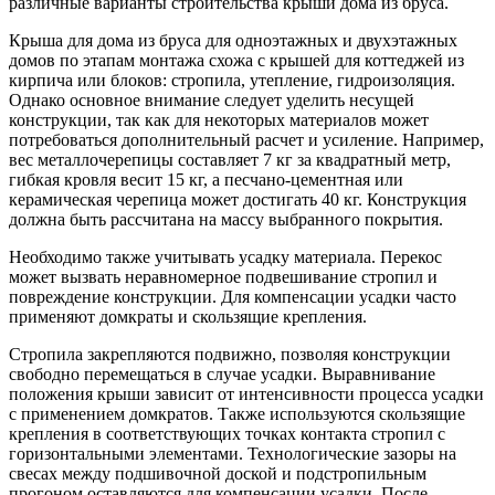
различные варианты строительства крыши дома из бруса.
Крыша для дома из бруса для одноэтажных и двухэтажных
домов по этапам монтажа схожа с крышей для коттеджей из
кирпича или блоков: стропила, утепление, гидроизоляция.
Однако основное внимание следует уделить несущей
конструкции, так как для некоторых материалов может
потребоваться дополнительный расчет и усиление. Например,
вес металлочерепицы составляет 7 кг за квадратный метр,
гибкая кровля весит 15 кг, а песчано-цементная или
керамическая черепица может достигать 40 кг. Конструкция
должна быть рассчитана на массу выбранного покрытия.
Необходимо также учитывать усадку материала. Перекос
может вызвать неравномерное подвешивание стропил и
повреждение конструкции. Для компенсации усадки часто
применяют домкраты и скользящие крепления.
Стропила закрепляются подвижно, позволяя конструкции
свободно перемещаться в случае усадки. Выравнивание
положения крыши зависит от интенсивности процесса усадки
с применением домкратов. Также используются скользящие
крепления в соответствующих точках контакта стропил с
горизонтальными элементами. Технологические зазоры на
свесах между подшивочной доской и подстропильным
прогоном оставляются для компенсации усадки. После