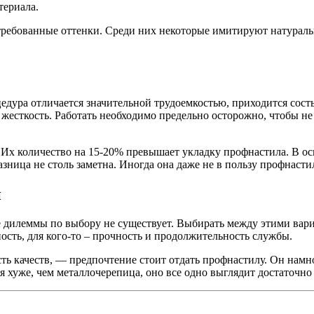
териала.
ребованные оттенки. Среди них некоторые имитируют натуральн
дура отличается значительной трудоемкостью, приходится сост
жесткость. Работать необходимо предельно осторожно, чтобы н
 Их количество на 15-20% превышает укладку профнастила. В о
ница не столь заметна. Иногда она даже не в пользу профнасти
и
 дилеммы по выбору не существует. Выбирать между этими вари
ость, для кого-то – прочность и продолжительность службы.
ть качеств, — предпочтение стоит отдать профнастилу. Он намн
 хуже, чем металлочерепица, оно все одно выглядит достаточно