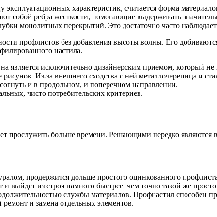
эксплуатационных характеристик, считается форма материало
яют собой ребра жесткости, помогающие выдерживать значител
бки монолитных перекрытий. Это достаточно часто наблюдается
ости профлистов без добавления высоты волны. Его добиваются
офилированного настила.
на является исключительно дизайнерским приемом, который не н
рисунок. Из-за внешнего сходства с ней металлочерепица и ста
 согнуть и в продольном, и поперечном направлении.
альных, чисто потребительских критериев.
жет прослужить больше времени. Решающими нередко являются 
уралом, продержится дольше простого оцинкованного профлиста
т и выйдет из строя намного быстрее, чем точно такой же прост
должительностью службы материалов. Профнастил способен прос
й ремонт и замена отдельных элементов.