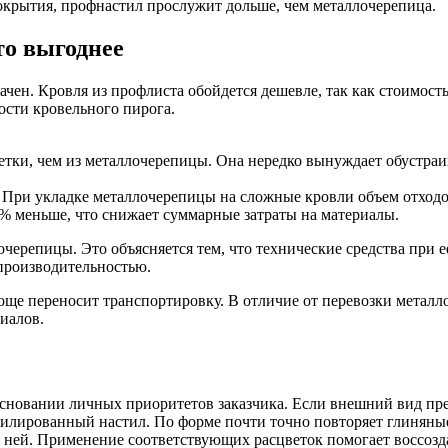
окрытия, профнастил прослужит дольше, чем металлочерепица.
о выгоднее
начен. Кровля из профлиста обойдется дешевле, так как стоимо
ости кровельного пирога.
тки, чем из металлочерепицы. Она нередко вынуждает обустраив
. При укладке металлочерепицы на сложные кровли объем отход
 % меньше, что снижает суммарные затраты на материалы.
черепицы. Это объясняется тем, что технические средства при е
производительностью.
ще переносит транспортировку. В отличие от перевозки металл
иалов.
новании личных приоритетов заказчика. Если внешний вид пред
офилированный настил. По форме почти точно повторяет глинян
а ней. Применение соответствующих расцветок помогает воссоз