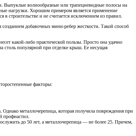
в. Выпуклые волнообразные или трапециевидные полосы на
ьные нагрузки. Хорошим примером является применение
 в строительстве и не считается исключением из правил.
 созданием добавочных мини-ребер жесткости. Такой способ
есет какой-либо практической пользы. Просто она удачно
ла столь популярной при отделке крыш. Ее несущая
второстепенные факторы:
. Однако металлочерепица, которая получила повреждения при
ой профнастил.
лужить до 50 лет, а металлочерепица — не более 25. Причем,