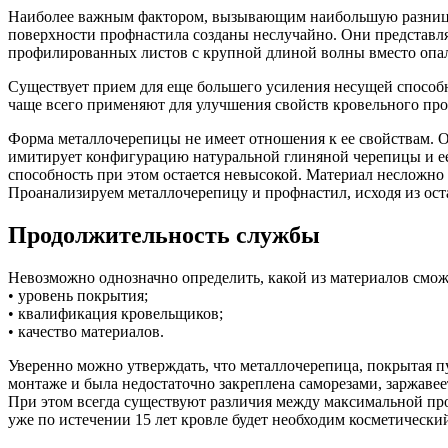
Наиболее важным фактором, вызывающим наибольшую разницу 
поверхности профнастила созданы неслучайно. Они представл
профилированных листов с крупной длиной волны вместо опалу
Существует прием для еще большего усиления несущей способн
чаще всего применяют для улучшения свойств кровельного пр
Форма металлочерепицы не имеет отношения к ее свойствам. О
имитирует конфигурацию натуральной глиняной черепицы и ее 
способность при этом остается невысокой. Материал несложно
Проанализируем металлочерепицу и профнастил, исходя из ост
Продолжительность службы
Невозможно однозначно определить, какой из материалов смо
• уровень покрытия;
• квалификация кровельщиков;
• качество материалов.
Уверенно можно утверждать, что металлочерепица, покрытая п
монтаже и была недостаточно закреплена саморезами, заржавее
При этом всегда существуют различия между максимальной про
уже по истечении 15 лет кровле будет необходим косметически