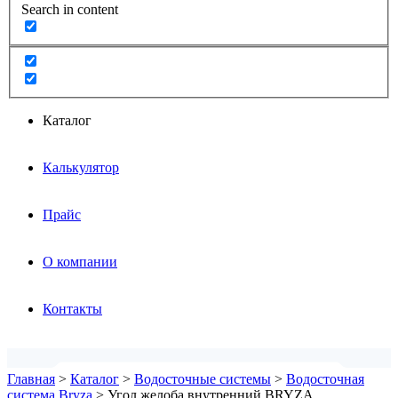
Search in content
Каталог
Калькулятор
Прайс
О компании
Контакты
Главная
>
Каталог
>
Водосточные системы
>
Водосточная
система Bryza
>
Угол желоба внутренний BRYZA