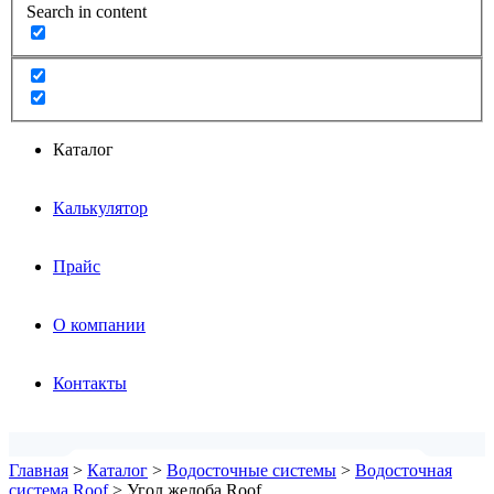
Search in content
Каталог
Калькулятор
Прайс
О компании
Контакты
Главная
>
Каталог
>
Водосточные системы
>
Водосточная
система Roof
>
Угол желоба Roof